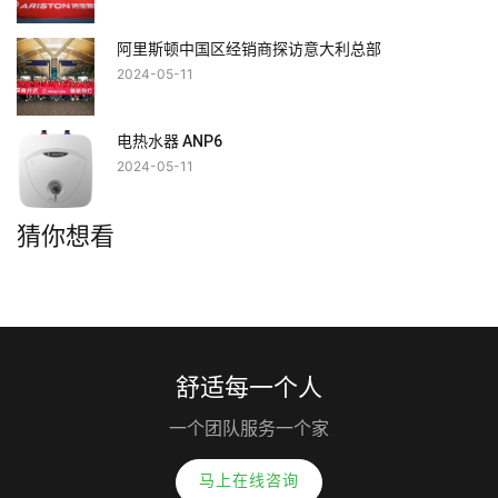
阿里斯顿中国区经销商探访意大利总部
2024-05-11
电热水器 ANP6
2024-05-11
猜你想看
舒适每一个人
一个团队服务一个家
马上在线咨询