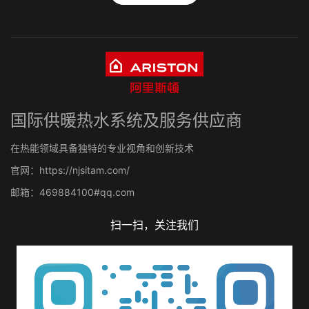
国际供暖热水系统及服务供应商
在热能领域具备独特的专业视角和创新技术
官网：https://njsitam.com/
邮箱：469884100#qq.com
扫一扫，关注我们