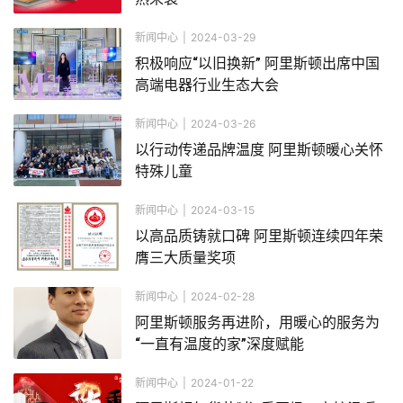
新闻中心
|
2024-03-29
积极响应“以旧换新” 阿里斯顿出席中国
高端电器行业生态大会
新闻中心
|
2024-03-26
以行动传递品牌温度 阿里斯顿暖心关怀
特殊儿童
新闻中心
|
2024-03-15
以高品质铸就口碑 阿里斯顿连续四年荣
膺三大质量奖项
新闻中心
|
2024-02-28
阿里斯顿服务再进阶，用暖心的服务为
“一直有温度的家”深度赋能
新闻中心
|
2024-01-22