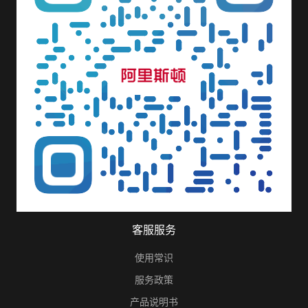
客服服务
使用常识
服务政策
产品说明书